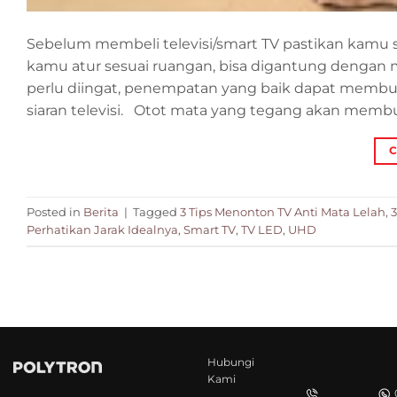
Sebelum membeli televisi/smart TV pastikan ka
kamu atur sesuai ruangan, bisa digantung dengan m
perlu diingat, penempatan yang baik dapat membu
siaran televisi. Otot mata yang tegang akan membu
C
Posted in
Berita
|
Tagged
3 Tips Menonton TV Anti Mata Lelah
,
3
Perhatikan Jarak Idealnya
,
Smart TV
,
TV LED
,
UHD
Hubungi
Kami