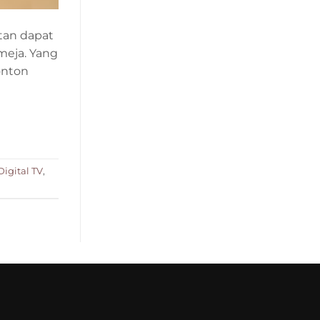
tan dapat
meja. Yang
onton
Digital TV
,