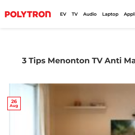
Skip
to
EV
TV
Audio
Laptop
Appl
content
3 Tips Menonton TV Anti Ma
26
Aug