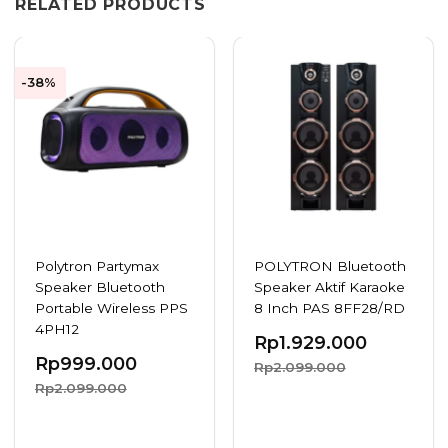
RELATED PRODUCTS
-38%
Polytron Partymax
POLYTRON Bluetooth
Speaker Bluetooth
Speaker Aktif Karaoke
Portable Wireless PPS
8 Inch PAS 8FF28/RD
4PH12
Rp
1.929.000
Rp
999.000
Rp2.099.000
Rp2.099.000