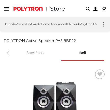
Skip
to
content
Beranda
Promo
TV & Audio
Home Appliances
IT Produk
Polytron EV
Polytron
POLYTRON Active Speaker PAS 8BF22
Spesifikasi
Beli