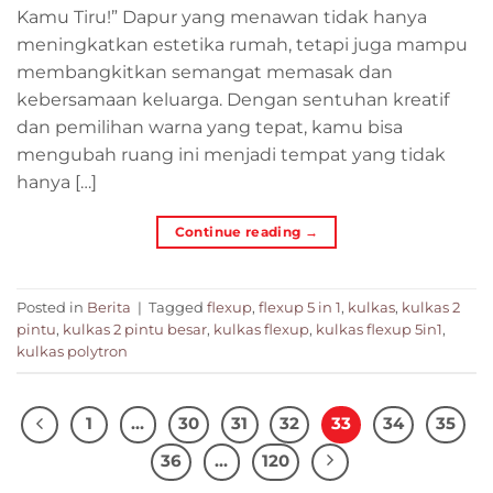
Kamu Tiru!” Dapur yang menawan tidak hanya
meningkatkan estetika rumah, tetapi juga mampu
membangkitkan semangat memasak dan
kebersamaan keluarga. Dengan sentuhan kreatif
dan pemilihan warna yang tepat, kamu bisa
mengubah ruang ini menjadi tempat yang tidak
hanya […]
Continue reading
→
Posted in
Berita
|
Tagged
flexup
,
flexup 5 in 1
,
kulkas
,
kulkas 2
pintu
,
kulkas 2 pintu besar
,
kulkas flexup
,
kulkas flexup 5in1
,
kulkas polytron
1
…
30
31
32
33
34
35
36
…
120