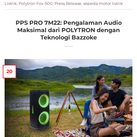
Listrik
,
Polytron Fox-500
,
Press Release
,
sepeda motor listrik
PPS PRO 7M22: Pengalaman Audio
Maksimal dari POLYTRON dengan
Teknologi Bazzoke
20