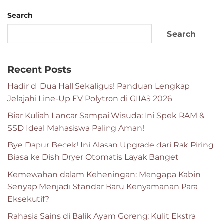
Search
Search
Recent Posts
Hadir di Dua Hall Sekaligus! Panduan Lengkap
Jelajahi Line-Up EV Polytron di GIIAS 2026
Biar Kuliah Lancar Sampai Wisuda: Ini Spek RAM &
SSD Ideal Mahasiswa Paling Aman!
Bye Dapur Becek! Ini Alasan Upgrade dari Rak Piring
Biasa ke Dish Dryer Otomatis Layak Banget
Kemewahan dalam Keheningan: Mengapa Kabin
Senyap Menjadi Standar Baru Kenyamanan Para
Eksekutif?
Rahasia Sains di Balik Ayam Goreng: Kulit Ekstra