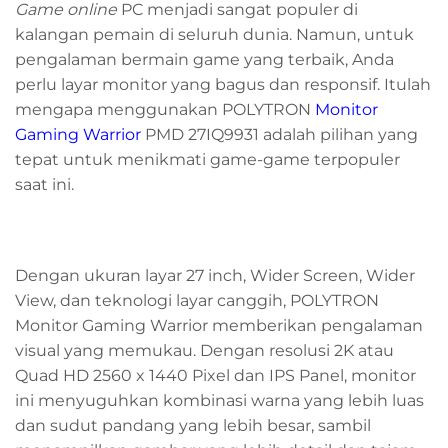
Game online
PC menjadi sangat populer di
kalangan pemain di seluruh dunia. Namun, untuk
pengalaman bermain game yang terbaik, Anda
perlu layar monitor yang bagus dan responsif. Itulah
mengapa menggunakan POLYTRON
Monitor
Gaming Warrior
PMD 27IQ9931 adalah pilihan yang
tepat untuk menikmati game-game terpopuler
saat ini.
Dengan ukuran layar 27 inch, Wider Screen, Wider
View, dan teknologi layar canggih, POLYTRON
Monitor Gaming Warrior memberikan pengalaman
visual yang memukau. Dengan resolusi 2K atau
Quad HD 2560 x 1440 Pixel dan IPS Panel, monitor
ini menyuguhkan kombinasi warna yang lebih luas
dan sudut pandang yang lebih besar, sambil