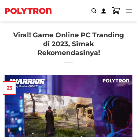
Skip
to
content
Viral! Game Online PC Tranding
di 2023, Simak
Rekomendasinya!
23