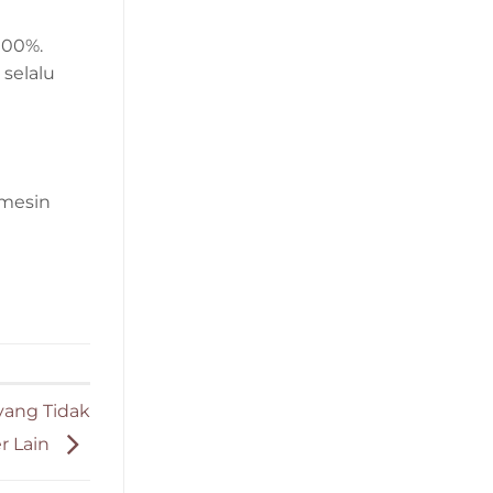
100%.
 selalu
mesin
yang Tidak
er Lain