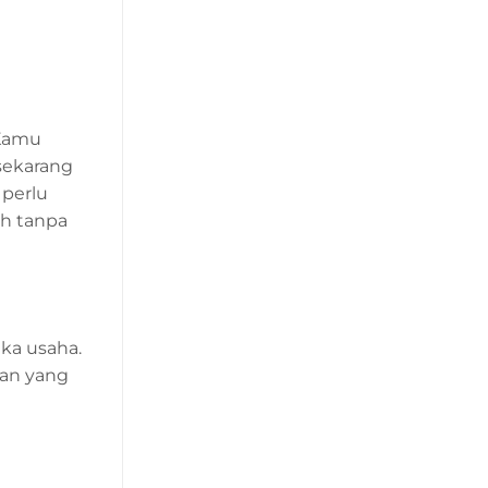
 Kamu
sekarang
 perlu
ah tanpa
ka usaha.
gan yang
!