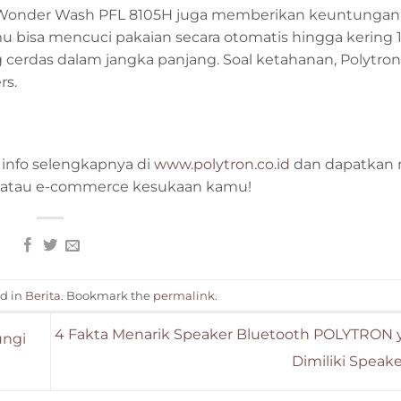
ing Wonder Wash PFL 8105H juga memberikan keuntungan
mu bisa mencuci pakaian secara otomatis hingga kering 
cerdas dalam jangka panjang. Soal ketahanan, Polytron
rs.
 info selengkapnya di
www.polytron.co.id
dan dapatkan 
ik atau e-commerce kesukaan kamu!
ed in
Berita
. Bookmark the
permalink
.
4 Fakta Menarik Speaker Bluetooth POLYTRON 
ungi
Dimiliki Speak