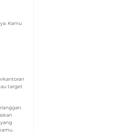
nya. Kamu
erkantoran
au target
elanggan.
askan
 yang
 kamu.