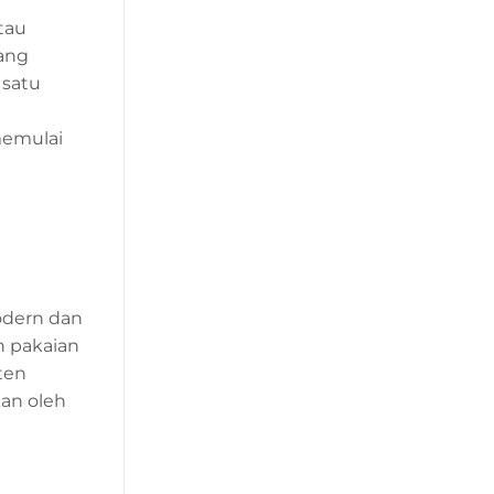
tau
bang
 satu
memulai
odern dan
n pakaian
ten
kan oleh