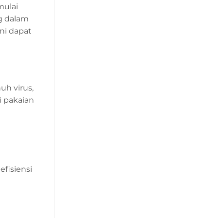
mulai
g dalam
ini dapat
uh virus,
i pakaian
fisiensi