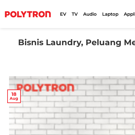
Skip
to
EV
TV
Audio
Laptop
Appl
content
Bisnis Laundry, Peluang 
18
Aug