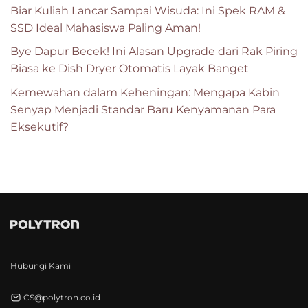
Biar Kuliah Lancar Sampai Wisuda: Ini Spek RAM &
SSD Ideal Mahasiswa Paling Aman!
Bye Dapur Becek! Ini Alasan Upgrade dari Rak Piring
Biasa ke Dish Dryer Otomatis Layak Banget
Kemewahan dalam Keheningan: Mengapa Kabin
Senyap Menjadi Standar Baru Kenyamanan Para
Eksekutif?
Hubungi Kami
CS@polytron.co.id