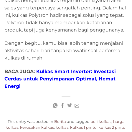
kulkas dengan kualitas terjamin dan layanan after
sales yang terpercaya sangatlah penting. Dalam hal
ini, kulkas Polytron hadir sebagai solusi yang tepat.
Polytron tidak hanya memberikan ketahanan
produk, tapi juga kenyamanan bagi penggunanya.
Dengan begitu, kamu bisa lebih tenang menjalani
aktivitas sehari-hari tanpa khawatir soal performa
kulkas di rumah.
BACA JUGA:
Kulkas Smart Inverter: Investasi
Cerdas untuk Penyimpanan Optimal, Hemat
Energi
This entry was posted in
Berita
and tagged
beli kulkas
,
harga
kulkas
,
kerusakan kulkas
,
kulkas
,
kulkas 1 pintu
,
kulkas 2 pintu
.