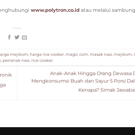
menghubungi
www.polytron.co.id
atau melalui sambun
arga mejikom
,
harga rice cooker
,
magic com
,
masak nasi
,
mejikom
,
n
,
penanak nasi
,
rice cooker
.
Anak-Anak Hingga Orang Dewasa 
ronik
Mengkonsumsi Buah dan Sayur 5 Porsi Dal
rga
Kenapa? Simak Jawaba