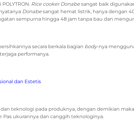
i POLYTRON.
Rice cooker Donabe
sangat baik digunakan
 nyatanya
Donabe
sangat hemat listrik, hanya dengan 4
atan sempurna hingga 48 jam tanpa bau dan mengun
rsihkannya secara berkala bagian
body
-nya mengguna
terjaga performanya.
nal dan Estetis
si dan teknologi pada produknya, dengan demikian mak
e
. Pas ukurannya dan canggih teknologinya.