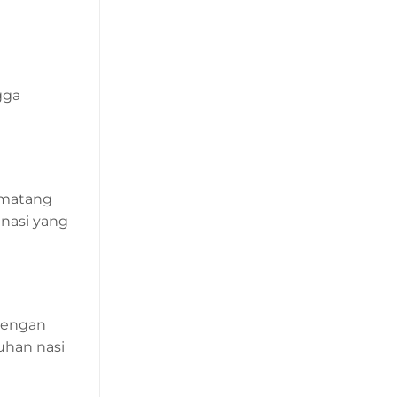
gga
 matang
nasi yang
 Dengan
han nasi