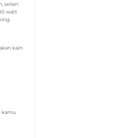
, selain
00 watt
ing.
kan kain
a kamu