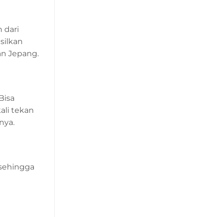
 dari
silkan
an Jepang.
Bisa
ali tekan
nya.
sehingga