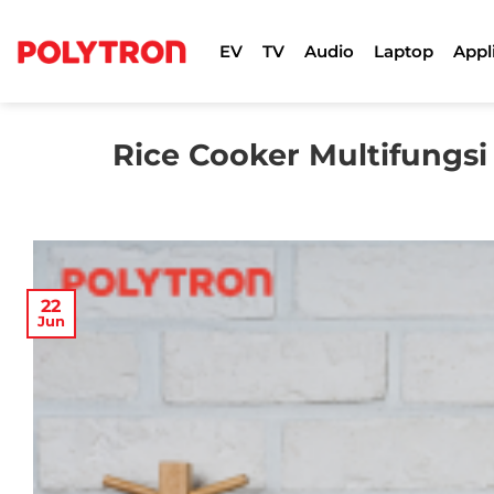
Skip
to
EV
TV
Audio
Laptop
Appl
content
Rice Cooker Multifung
22
Jun