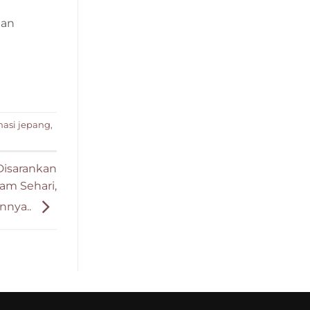
gan
nasi jepang
,
Disarankan
am Sehari,
nnya..