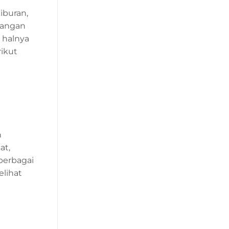
iburan,
tangan
 halnya
ikut
n
at,
berbagai
elihat