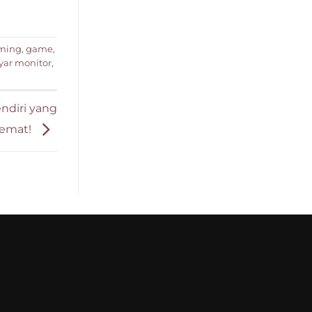
aming
,
game
,
yar monitor
,
ndiri yang
Hemat!