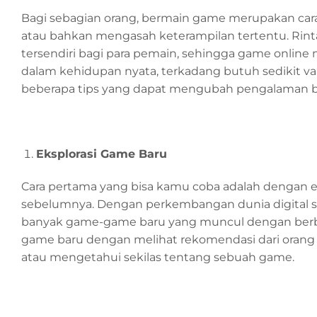
Bagi sebagian orang, bermain game merupakan car
atau bahkan mengasah keterampilan tertentu. Rin
tersendiri bagi para pemain, sehingga game online 
dalam kehidupan nyata, terkadang butuh sedikit v
beberapa tips yang dapat mengubah pengalaman 
Eksplorasi Game Baru
Cara pertama yang bisa kamu coba adalah dengan 
sebelumnya. Dengan perkembangan dunia digital saa
banyak game-game baru yang muncul dengan berbaga
game baru dengan melihat rekomendasi dari orang la
atau mengetahui sekilas tentang sebuah game.