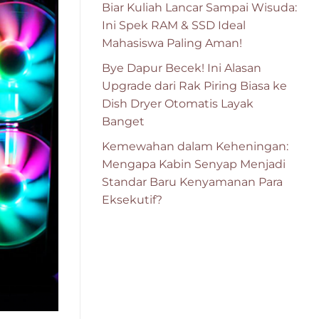
Biar Kuliah Lancar Sampai Wisuda:
Ini Spek RAM & SSD Ideal
Mahasiswa Paling Aman!
Bye Dapur Becek! Ini Alasan
Upgrade dari Rak Piring Biasa ke
Dish Dryer Otomatis Layak
Banget
Kemewahan dalam Keheningan:
Mengapa Kabin Senyap Menjadi
Standar Baru Kenyamanan Para
Eksekutif?