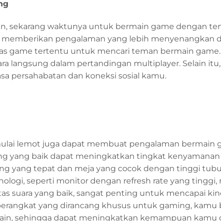
ng
rian, sekarang waktunya untuk bermain game dengan t
 memberikan pengalaman yang lebih menyenangkan 
s game tertentu untuk mencari teman bermain game
cara langsung dalam pertandingan multiplayer. Selain itu
a persahabatan dan koneksi sosial kamu.
ulai lemot juga dapat membuat pengalaman bermain
ng yang baik dapat meningkatkan tingkat kenyamana
ing yang tepat dan meja yang cocok dengan tinggi tub
logi, seperti monitor dengan refresh rate yang tinggi
tas suara yang baik, sangat penting untuk mencapai kin
rangkat yang dirancang khusus untuk gaming, kamu 
rmain, sehingga dapat meningkatkan kemampuan kamu