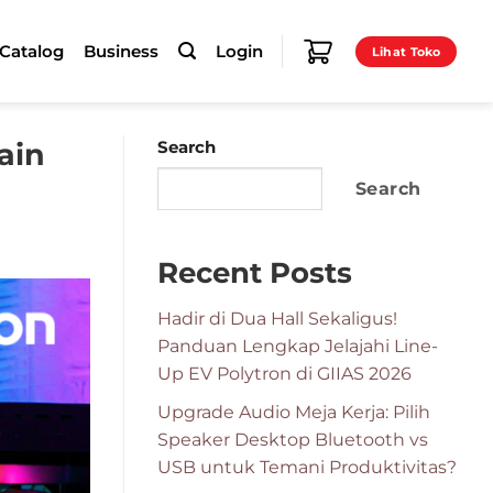
-Catalog
Business
Login
Lihat Toko
ain
Search
Search
Recent Posts
Hadir di Dua Hall Sekaligus!
Panduan Lengkap Jelajahi Line-
Up EV Polytron di GIIAS 2026
Upgrade Audio Meja Kerja: Pilih
Speaker Desktop Bluetooth vs
USB untuk Temani Produktivitas?