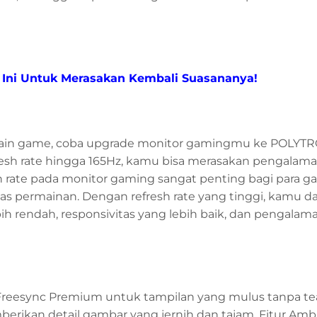
a Ini Untuk Merasakan Kembali Suasananya!
n game, coba upgrade monitor gamingmu ke POLYT
esh rate hingga 165Hz, kamu bisa merasakan pengalam
h rate pada monitor gaming sangat penting bagi para g
tas permainan. Dengan refresh rate yang tinggi, kamu d
h rendah, responsivitas yang lebih baik, dan pengala
i Freesync Premium untuk tampilan yang mulus tanpa te
erikan detail gambar yang jernih dan tajam. Fitur Amb