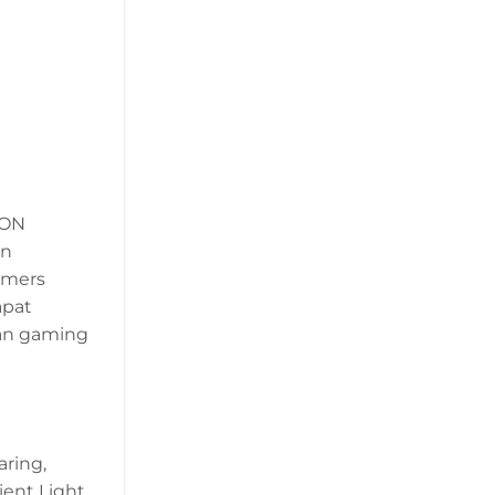
RON
an
amers
apat
man gaming
aring,
ient Light