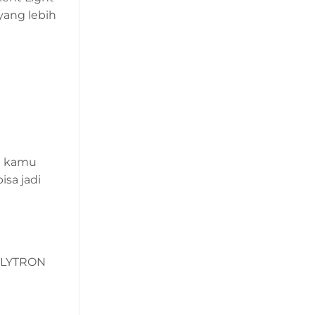
yang lebih
a kamu
isa jadi
OLYTRON