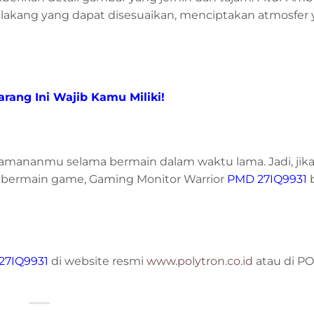
lakang yang dapat disesuaikan, menciptakan atmosfer 
rang Ini Wajib Kamu Miliki!
amananmu selama bermain dalam waktu lama. Jadi, jik
ermain game, Gaming Monitor Warrior
PMD 27IQ9931
b
27IQ9931
di website resmi
www.polytron.co.id
atau di P