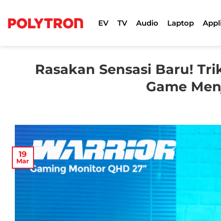
Skip
to
EV
TV
Audio
Laptop
Appl
content
Rasakan Sensasi Baru! T
Game Menj
19
Mar