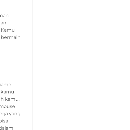
eman-
dan
. Kamu
, bermain
 game
n kamu
uh kamu.
, mouse
erja yang
bisa
 dalam