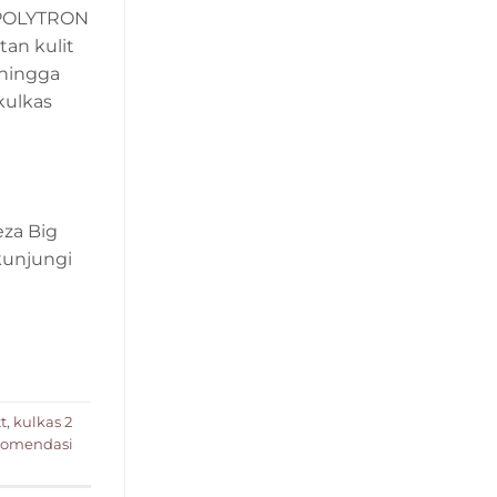
i POLYTRON
an kulit
ehingga
kulkas
eza Big
kunjungi
t
,
kulkas 2
komendasi