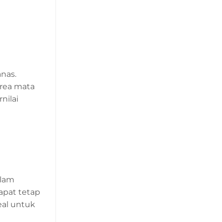
nas.
rea mata
nilai
alam
apat tetap
eal untuk