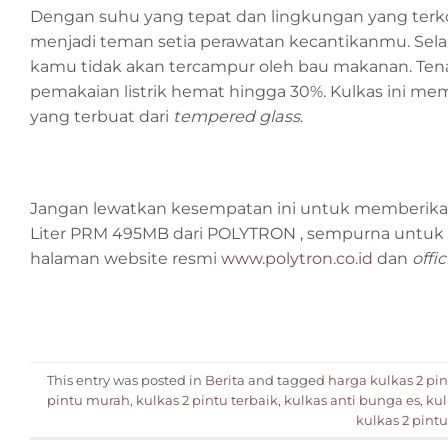
Dengan suhu yang tepat dan lingkungan yang terkon
menjadi teman setia perawatan kecantikanmu. Selai
kamu tidak akan tercampur oleh bau makanan. Tena
pemakaian listrik hemat hingga 30%. Kulkas ini mem
yang terbuat dari
tempered glass
.
Jangan lewatkan kesempatan ini untuk memberikan 
Liter PRM 495MB dari POLYTRON , sempurna untuk m
halaman website resmi
www.polytron.co.id
dan
offi
This entry was posted in
Berita
and tagged
harga kulkas 2 pi
pintu murah
,
kulkas 2 pintu terbaik
,
kulkas anti bunga es
,
kul
kulkas 2 pintu