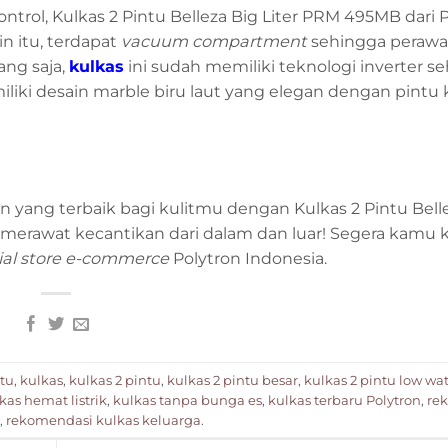
trol, Kulkas 2 Pintu Belleza Big Liter PRM 495MB dar
n itu, terdapat
vacuum compartment
sehingga perawat
ng saja,
kulkas
ini sudah memiliki teknologi inverter s
iliki desain marble biru laut yang elegan dengan pintu 
yang terbaik bagi kulitmu dengan Kulkas 2 Pintu Bell
erawat kecantikan dari dalam dan luar! Segera kamu 
cial store e-commerce
Polytron Indonesia.
ntu
,
kulkas
,
kulkas 2 pintu
,
kulkas 2 pintu besar
,
kulkas 2 pintu low wat
kas hemat listrik
,
kulkas tanpa bunga es
,
kulkas terbaru Polytron
,
re
,
rekomendasi kulkas keluarga
.