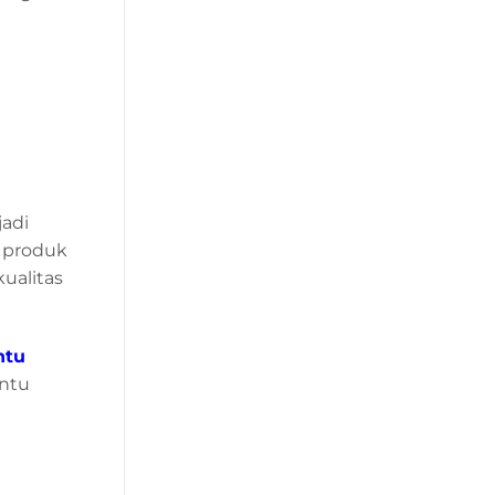
adi
 produk
ualitas
ntu
intu