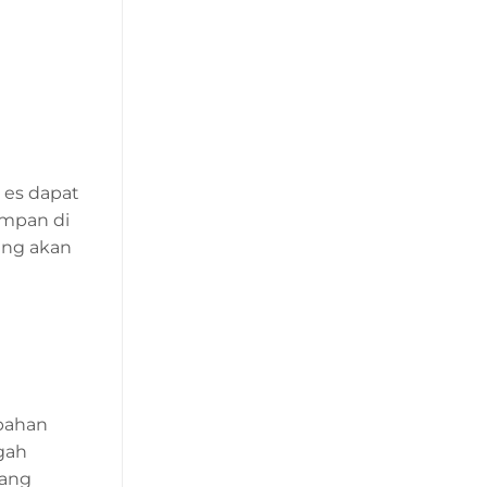
 es dapat
impan di
ang akan
ubahan
egah
yang