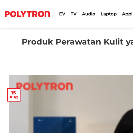
Skip
to
EV
TV
Audio
Laptop
Appl
content
Produk Perawatan Kulit 
15
Aug