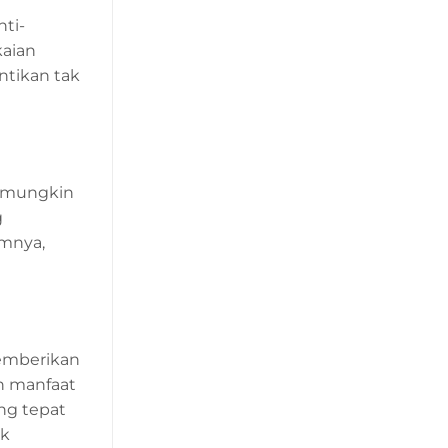
ti-
kaian
ntikan tak
u mungkin
g
umnya,
memberikan
ih manfaat
ang tepat
uk