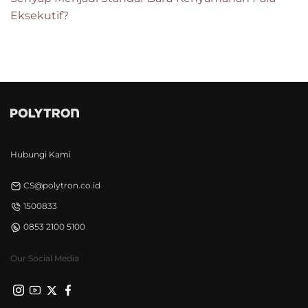
Eksekutif?
Hubungi Kami
CS@polytron.co.id
1500833
0853 2100 5100
Our Social Media