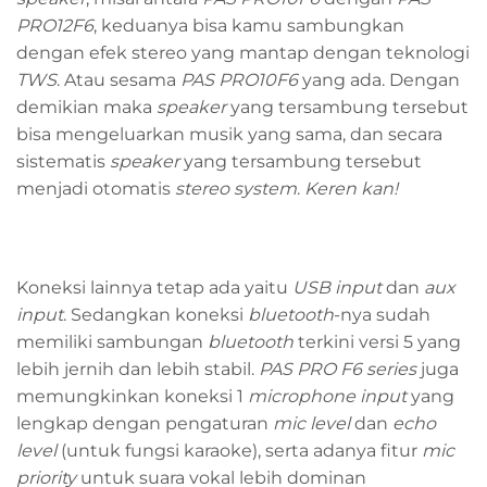
PRO12F6
, keduanya bisa kamu sambungkan
dengan efek stereo yang mantap dengan teknologi
TWS
. Atau sesama
PAS PRO10F6
yang ada. Dengan
demikian maka
speaker
yang tersambung tersebut
bisa mengeluarkan musik yang sama, dan secara
sistematis
speaker
yang tersambung tersebut
menjadi otomatis
stereo system
.
Keren kan!
Koneksi lainnya tetap ada yaitu
USB input
dan
aux
input
. Sedangkan koneksi
bluetooth
-nya sudah
memiliki sambungan
bluetooth
terkini versi 5 yang
lebih jernih dan lebih stabil.
PAS PRO F6 series
juga
memungkinkan koneksi 1
microphone input
yang
lengkap dengan pengaturan
mic level
dan
echo
level
(untuk fungsi karaoke), serta adanya fitur
mic
priority
untuk suara vokal lebih dominan