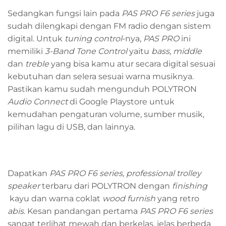
Sedangkan fungsi lain pada
PAS PRO F6 series
juga
sudah dilengkapi dengan FM radio dengan sistem
digital. Untuk
tuning control
-nya,
PAS PRO
ini
memiliki
3-Band Tone Control
yaitu
bass, middle
dan
treble
yang bisa kamu atur secara digital sesuai
kebutuhan dan selera sesuai warna musiknya.
Pastikan kamu sudah mengunduh POLYTRON
Audio Connect
di Google Playstore untuk
kemudahan pengaturan volume, sumber musik,
pilihan lagu di USB, dan lainnya.
Dapatkan
PAS PRO F6 series, professional trolley
speaker
terbaru dari POLYTRON dengan
finishing
kayu dan warna coklat
wood furnish
yang retro
abis
. Kesan pandangan pertama
PAS PRO F6 series
sangat terlihat mewah dan berkelas, jelas berbeda