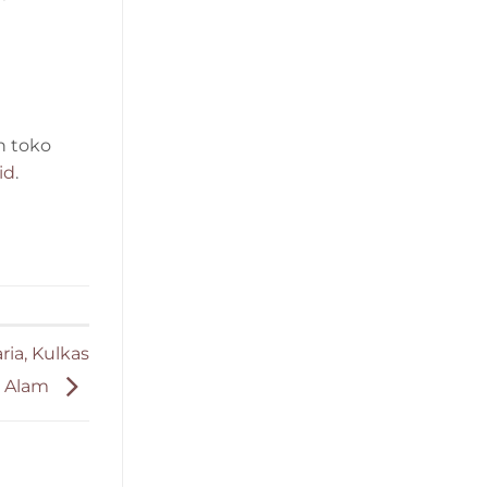
h toko
id
.
ia, Kulkas
ri Alam