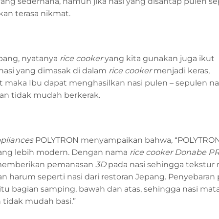
g sederhana, namun jika nasi yang disantap pulen sep
an terasa nikmat.
epang, nyatanya
rice cooker
yang kita gunakan juga ikut
 nasi yang dimasak di dalam
rice cooker
menjadi keras,
 maka Ibu dapat menghasilkan nasi pulen – sepulen nas
dan tidak mudah berkerak.
pliances
POLYTRON menyampaikan bahwa, “POLYTRO
yang lebih modern. Dengan nama
rice cooker Donabe PR
u memberikan pemanasan
3D
pada nasi sehingga tekstur 
dan harum seperti nasi dari restoran Jepang. Penyebaran
aitu bagian samping, bawah dan atas, sehingga nasi mat
tidak mudah basi.”