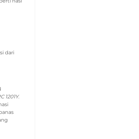
erti nasi
i dari
N
C 1201Y
.
nasi
 panas
ang