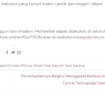
indicator
yang tampil makin cantik dan elegan”, Albert
gun dan modern. Pembelian dapat dilakukan di seluru
store online
POLYTRON atau di
website
www.polytron.co.
gged
Donabe Ahlinya
,
Masak Nasi Sepulen Nasi Jepang
.
Penampilannya Begitu Menggoda Belleza Var
Cantik Terinspirasi Da