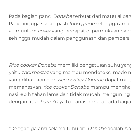
Pada bagian panci
Donabe
terbuat dari material
cer
Panci ini juga sudah pasti
food grade
sehingga aman 
alumunium
cover
yang terdapat di permukaan pan
sehingga mudah dalam penggunaan dan pembersi
Rice cooker Donabe
memiliki pengaturan suhu yang
yaitu
thermostat
yang mampu mendeteksi mode me
yang dihasilkan oleh
rice cooker Donabe
dapat mata
memanaskan,
rice cooker Donabe
mampu menghasilk
nasi lebih tahan lama dan tidak mudah menguning
dengan fitur
Tiara 3D
yaitu panas merata pada bagia
“Dengan garansi selama 12 bulan,
Donabe
adalah
ri