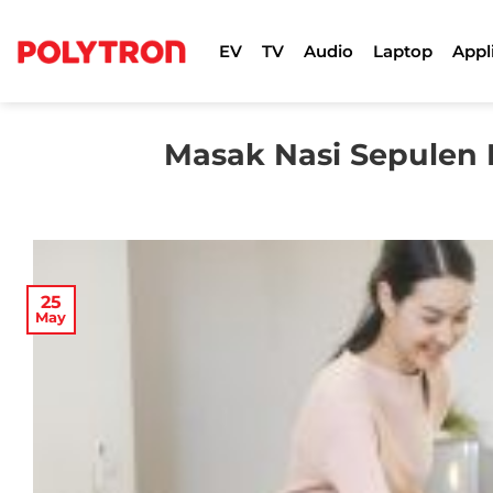
Skip
to
EV
TV
Audio
Laptop
Appl
content
Masak Nasi Sepulen 
25
May