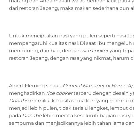
matang dan Anda makan walau dengan lauk pauk yan
dari restoran Jepang, maka makan sederhana pun ak
Untuk menciptakan nasi yang pulen seperti nasi J
mempengaruhi kualitas nasi. Di saat Ibu mengeluh
menguning, dan bau, dengan
rice cooker
yang tepat
restoran Jepang, dengan rasa yang nikmat, harum 
Albert Fleming selaku
General Manager of Home Ap
menghadirkan
rice cooker
terbaru dengan desain 
Donabe
memiliki kapasitas dua liter yang mamp
menjadi lebih pulen, tidak terlalu lengket, lembut 
pada
Donabe
lebih merata keseluruh bagian nasi y
sempurna dan menjadikannya lebih tahan lama dan 