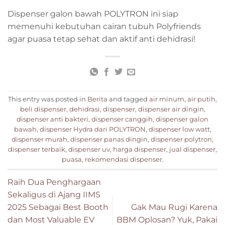
Dispenser galon bawah POLYTRON ini siap
memenuhi kebutuhan cairan tubuh Polyfriends
agar puasa tetap sehat dan aktif anti dehidrasi!
This entry was posted in
Berita
and tagged
air minum
,
air putih
,
beli dispenser
,
dehidrasi
,
dispenser
,
dispenser air dingin
,
dispenser anti bakteri
,
dispenser canggih
,
dispenser galon
bawah
,
dispenser Hydra dari POLYTRON
,
dispenser low watt
,
dispenser murah
,
dispenser panas dingin
,
dispenser polytron
,
dispenser terbaik
,
dispenser uv
,
harga dispenser
,
jual dispenser
,
puasa
,
rekomendasi dispenser
.
Raih Dua Penghargaan
Sekaligus di Ajang IIMS
2025 Sebagai Best Booth
Gak Mau Rugi Karena
dan Most Valuable EV
BBM Oplosan? Yuk, Pakai