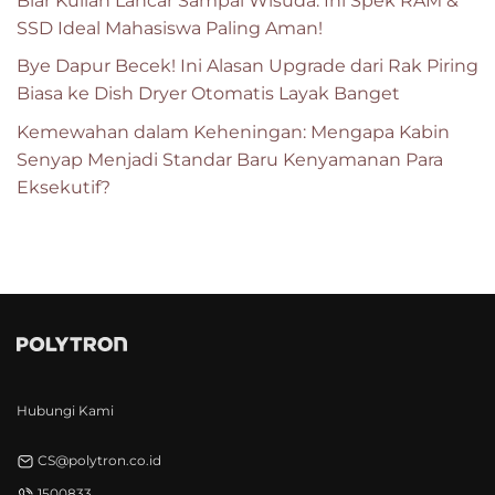
Biar Kuliah Lancar Sampai Wisuda: Ini Spek RAM &
SSD Ideal Mahasiswa Paling Aman!
Bye Dapur Becek! Ini Alasan Upgrade dari Rak Piring
Biasa ke Dish Dryer Otomatis Layak Banget
Kemewahan dalam Keheningan: Mengapa Kabin
Senyap Menjadi Standar Baru Kenyamanan Para
Eksekutif?
Hubungi Kami
CS@polytron.co.id
1500833