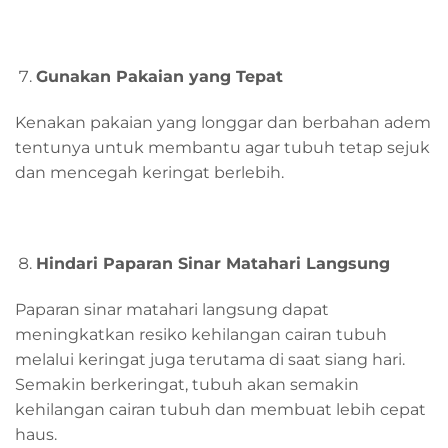
Gunakan
P
akaian yang
T
epat
Kenakan pakaian yang longgar dan berbahan adem
tentunya untuk membantu agar tubuh tetap sejuk
dan mencegah keringat berlebih.
Hindari
P
aparan
S
inar
M
atahari
L
angsung
Paparan sinar matahari langsung dapat
meningkatkan resiko kehilangan cairan tubuh
melalui keringat juga terutama di saat siang hari.
Semakin berkeringat, tubuh akan semakin
kehilangan cairan tubuh dan membuat lebih cepat
haus.