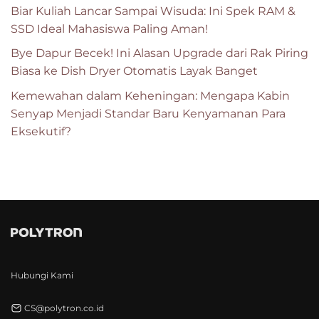
Biar Kuliah Lancar Sampai Wisuda: Ini Spek RAM &
SSD Ideal Mahasiswa Paling Aman!
Bye Dapur Becek! Ini Alasan Upgrade dari Rak Piring
Biasa ke Dish Dryer Otomatis Layak Banget
Kemewahan dalam Keheningan: Mengapa Kabin
Senyap Menjadi Standar Baru Kenyamanan Para
Eksekutif?
Hubungi Kami
CS@polytron.co.id