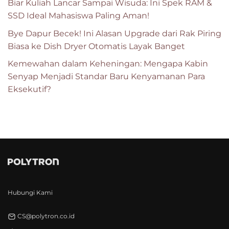
Biar Kuliah Lancar Sampai Wisuda: Ini Spek RAM &
SSD Ideal Mahasiswa Paling Aman!
Bye Dapur Becek! Ini Alasan Upgrade dari Rak Piring
Biasa ke Dish Dryer Otomatis Layak Banget
Kemewahan dalam Keheningan: Mengapa Kabin
Senyap Menjadi Standar Baru Kenyamanan Para
Eksekutif?
Hubungi Kami
CS@polytron.co.id