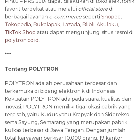
Pintu – PRS 561X dapat dilakukan di toko elektronik
favorit terdekat atau melalui
official store
di
berbagai layanan
e-commerce
seperti
Shopee
,
Tokopedia
,
Bukalapak
,
Lazada
,
Blibli
,
Akulaku
,
TikTok Shop
atau dapat mengunjungi situs resmi di
polytron.co.id
.
***
Tentang POLYTRON
POLYTRON adalah perusahaan terbesar dan
terkemuka di bidang elektronik di Indonesia.
Kekuatan POLYTRON ada pada suara, kualitas dan
inovasi. POLYTRON memiliki tiga lokasi pabrik yang
terpisah, yaitu Kudus yaitu Krapyak dan Sidorekso
serta Sayung, Semarang yang merupakan pabrik
kulkas terbesar di Jawa Tengah. Dengan jumlah
total karyawan berkisar 10.000 orang, 19 kantor