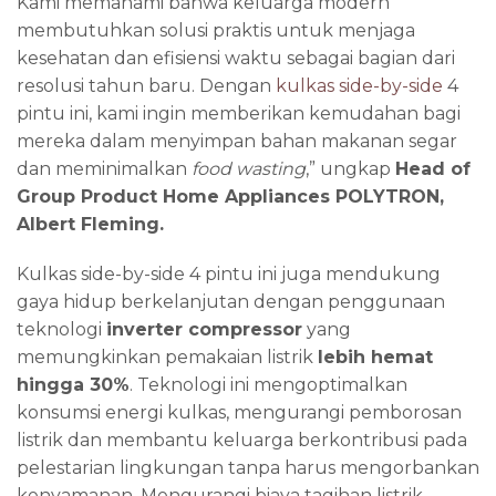
Kami memahami bahwa keluarga modern
membutuhkan solusi praktis untuk menjaga
kesehatan dan efisiensi waktu sebagai bagian dari
resolusi tahun baru. Dengan
kulkas side-by-side
4
pintu ini, kami ingin memberikan kemudahan bagi
mereka dalam menyimpan bahan makanan segar
dan meminimalkan
food wasting
,” ungkap
Head of
Group Product Home Appliances POLYTRON,
Albert Fleming.
Kulkas side-by-side 4 pintu ini juga mendukung
gaya hidup berkelanjutan dengan penggunaan
teknologi
inverter compressor
yang
memungkinkan pemakaian listrik
lebih hemat
hingga 30%
. Teknologi ini mengoptimalkan
konsumsi energi kulkas, mengurangi pemborosan
listrik dan membantu keluarga berkontribusi pada
pelestarian lingkungan tanpa harus mengorbankan
kenyamanan. Mengurangi biaya tagihan listrik