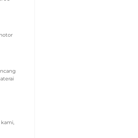
motor
uncang
aterai
u
 kami,