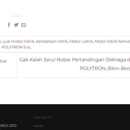
k
,
jual motor listrik
,
kendaraan listrik
,
Motor Listrik
,
Motor listrik hema
POLYTRON Evo
.
Gak Kalah Seru! Nobar Pertandingan Olahraga d
tor
POLYTRON, Bikin Ber
Our Social
0853 2100
Media