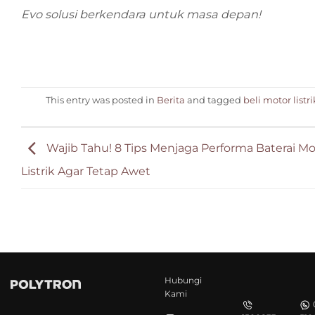
Evo solusi berkendara untuk masa depan!
This entry was posted in
Berita
and tagged
beli motor listri
Wajib Tahu! 8 Tips Menjaga Performa Baterai Mo
Listrik Agar Tetap Awet
Hubungi
Kami