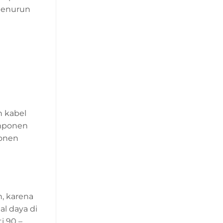
menurun
 kabel
omponen
ponen
n, karena
l daya di
i 90 –