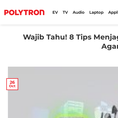
Skip
to
EV
TV
Audio
Laptop
Appl
content
Wajib Tahu! 8 Tips Menja
Aga
26
Oct