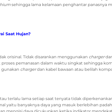
ithium
sehingga lama kelamaan penghantar panasnya 
ai Saat Hujan?
idak orisinal. Tidak disarankan menggunakan
charger
dan
nyak proses pemanasan dalam waktu singkat sehingga k
tu gunakan
charger
dan kabel bawaan atau belilah kom
tau terlalu lama setiap saat tenyata tidak diperkenanka
mal yaitu banyaknya daya yang masuk berlebihan padaha
kan mengisi daya dicukupkan ketika indikator mendekat