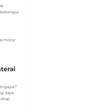
ON
a beberapa
ai
motor
terai
engapa?
ng daya
tetap