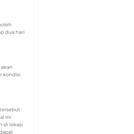
boleh
p dua hari
n akan
 kondisi
 tersebut
l ini
 di lokasi
 dapat