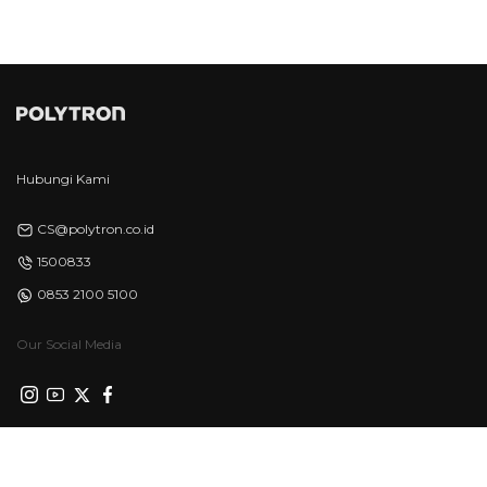
Hubungi Kami
CS@polytron.co.id
1500833
0853 2100 5100
Our Social Media
Privacy Policy
Syarat & Ketentuan