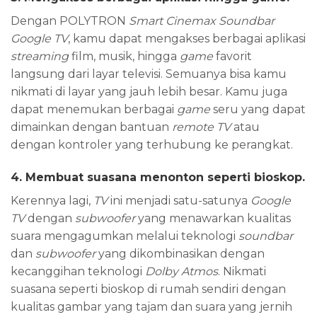
Dengan POLYTRON
Smart Cinemax Soundbar
Google TV
, kamu dapat mengakses berbagai aplikasi
streaming
film, musik, hingga
game
favorit
langsung dari layar televisi. Semuanya bisa kamu
nikmati di layar yang jauh lebih besar. Kamu juga
dapat menemukan berbagai
game
seru yang dapat
dimainkan dengan bantuan
remote
TV
atau
dengan kontroler yang terhubung ke perangkat.
4. Membuat suasana menonton seperti bioskop.
Kerennya lagi,
TV
ini menjadi satu-satunya
Google
TV
dengan
subwoofer
yang menawarkan kualitas
suara mengagumkan melalui teknologi
soundbar
dan
subwoofer
yang dikombinasikan dengan
kecanggihan teknologi
Dolby Atmos
. Nikmati
suasana seperti bioskop di rumah sendiri dengan
kualitas gambar yang tajam dan suara yang jernih