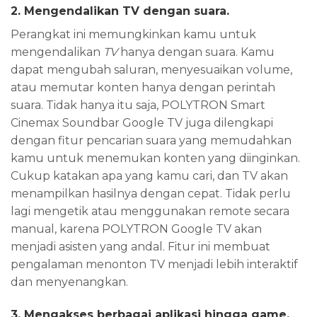
2. Mengendalikan TV dengan
s
uara
.
Perangkat ini memungkinkan kamu untuk
mengendalikan
TV
hanya dengan suara. Kamu
dapat mengubah saluran, menyesuaikan volume,
atau memutar konten hanya dengan perintah
suara. Tidak hanya itu saja, POLYTRON Smart
Cinemax Soundbar Google TV juga dilengkapi
dengan fitur pencarian suara yang memudahkan
kamu untuk menemukan konten yang diinginkan.
Cukup katakan apa yang kamu cari, dan TV akan
menampilkan hasilnya dengan cepat. Tidak perlu
lagi mengetik atau menggunakan remote secara
manual, karena POLYTRON Google TV akan
menjadi asisten yang andal. Fitur ini membuat
pengalaman menonton TV menjadi lebih interaktif
dan menyenangkan.
3. Mengakses
b
erbagai
a
plikasi
hingga
g
ame
.