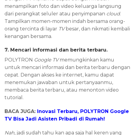
menampilkan foto dan video keluarga langsung
dari perangkat seluler atau penyimpanan
cloud
.
Tampilkan momen-momen indah bersama orang-
orang tercinta di layar
TV
besar, dan nikmati kembali
kenangan bersama.
7. Mencari
i
nformasi dan
b
erita
t
erbaru
.
POLYTRON
Google TV
memungkinkan kamu
untuk mencari informasi dan berita terbaru dengan
cepat. Dengan akses ke internet, kamu dapat
menemukan jawaban untuk pertanyaanmu,
membaca berita terbaru, atau menonton video
tutorial.
BACA JUGA:
Inovasi Terbaru, POLYTRON Google
TV Bisa Jadi Asisten Pribadi di Rumah!
Nah,
jadi sudah tahu kan apa saja hal keren yang