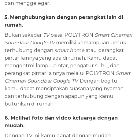
dan menggelegar.
5. Menghubungkan dengan
p
erangkat
l
ain di
r
umah
.
Bukan sekedar
TV
biasa, POLYTRON
Smart Cinemax
Soundbar
Google TV
memiliki kemampuan untuk
terhubung dengan
smart home
atau perangkat
pintar lainnya yang ada di rumah. Kamu dapat
mengontrol lampu pintar, pengatur suhu, dan
perangkat pintar lainnya melalui POLYTRON
Smart
Cinemax Soundbar
Google TV
. Dengan begitu,
kamu dapat menciptakan suasana yang nyaman
dan terhubung dengan apapun yang kamu
butuhkan di rumah.
6. Melihat
f
oto dan
v
ideo
k
eluarga dengan
m
udah
.
Dengan TV ini, kamu dapat dengan mudah