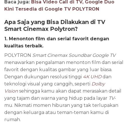
Baca juga:
Bisa Video Call di TV, Google Duo
Kini Tersedia di Google TV POLYTRON
Apa Saja yang Bisa Dilakukan di TV
Smart Cinemax Polytron?
1. Menonton
f
ilm dan
s
erial
f
avorit dengan
k
ualitas
t
erbaik
.
POLYTRON
Smart Cinemax Soundbar Google TV
menawarkan pengalaman menonton film dan serial
favorit dengan kualitas gambar yang luar biasa.
Dengan dukungan resolusi tinggi
4K UHD
dan
teknologi visual yang canggih, seperti
Dolby
Vision
sehingga kamu akan dapat merasakan detail
yang tajam dan warna yang hidup pada layar
TV
-
mu. Nikmati momen hiburan yang tak terlupakan
dengan keluarga atau teman-teman kamu di
rumah.