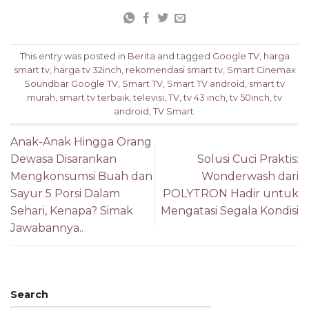
This entry was posted in
Berita
and tagged
Google TV
,
harga
smart tv
,
harga tv 32inch
,
rekomendasi smart tv
,
Smart Cinemax
Soundbar Google TV
,
Smart TV
,
Smart TV android
,
smart tv
murah
,
smart tv terbaik
,
televisi
,
TV
,
tv 43 inch
,
tv 50inch
,
tv
android
,
TV Smart
.
Anak-Anak Hingga Orang
Dewasa Disarankan
Solusi Cuci Praktis:
Mengkonsumsi Buah dan
Wonderwash dari
Sayur 5 Porsi Dalam
POLYTRON Hadir untuk
Sehari, Kenapa? Simak
Mengatasi Segala Kondisi
Jawabannya..
Search