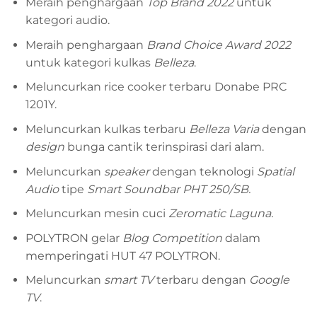
Meraih penghargaan
Top Brand 2022
untuk
kategori audio.
Meraih penghargaan
Brand Choice Award 2022
untuk kategori kulkas
Belleza
.
Meluncurkan rice cooker terbaru Donabe PRC
1201Y.
Meluncurkan kulkas terbaru
Belleza Varia
dengan
design
bunga cantik terinspirasi dari alam.
Meluncurkan
speaker
dengan teknologi
Spatial
Audio
tipe
Smart Soundbar PHT 250/SB.
Meluncurkan mesin cuci
Zeromatic Laguna.
POLYTRON gelar
Blog Competition
dalam
memperingati HUT 47 POLYTRON.
Meluncurkan
smart TV
terbaru dengan
Google
TV
.