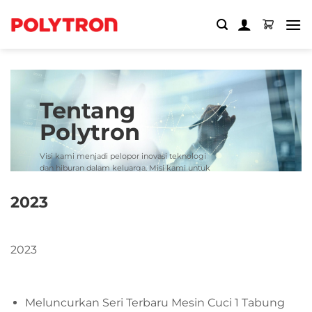
Skip
to
content
Tentang
Polytron
Visi kami menjadi pelopor inovasi teknologi
dan hiburan dalam keluarga. Misi kami untuk
meningkatkan pengalaman konsumen
melalui teknologi, servis, dan produk
2023
2023
Meluncurkan Seri Terbaru Mesin Cuci 1 Tabung