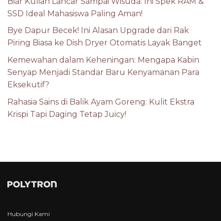
Biar Kuliah Lancar Sampai Wisuda: Ini Spek RAM &
SSD Ideal Mahasiswa Paling Aman!
Bye Dapur Becek! Ini Alasan Upgrade dari Rak
Piring Biasa ke Dish Dryer Otomatis Layak Banget
Kemewahan dalam Keheningan: Mengapa Kabin
Senyap Menjadi Standar Baru Kenyamanan Para
Eksekutif?
Rahasia Sains di Balik Ayam Goreng: Kulit Ekstra
Krispi Tapi Daging Tetap Juicy!
Hubungi Kami