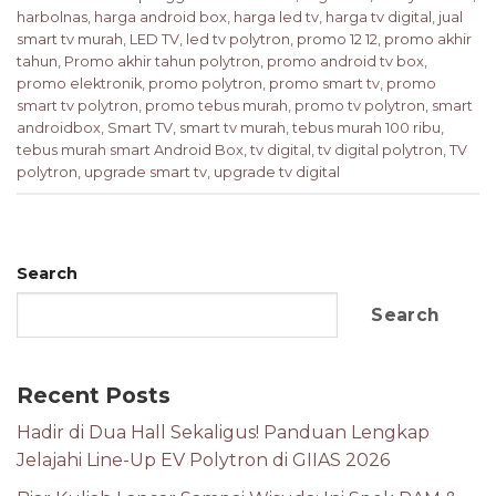
harbolnas
,
harga android box
,
harga led tv
,
harga tv digital
,
jual
smart tv murah
,
LED TV
,
led tv polytron
,
promo 12 12
,
promo akhir
tahun
,
Promo akhir tahun polytron
,
promo android tv box
,
promo elektronik
,
promo polytron
,
promo smart tv
,
promo
smart tv polytron
,
promo tebus murah
,
promo tv polytron
,
smart
androidbox
,
Smart TV
,
smart tv murah
,
tebus murah 100 ribu
,
tebus murah smart Android Box
,
tv digital
,
tv digital polytron
,
TV
polytron
,
upgrade smart tv
,
upgrade tv digital
Search
Search
Recent Posts
Hadir di Dua Hall Sekaligus! Panduan Lengkap
Jelajahi Line-Up EV Polytron di GIIAS 2026