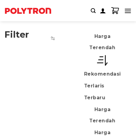
Skip
to
content
Filter
Harga
Terendah
Rekomendasi
Terlaris
Terbaru
Harga
Terendah
Harga