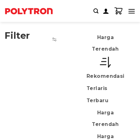
Skip
to
content
Filter
Harga
Terendah
Rekomendasi
Terlaris
Terbaru
Harga
Terendah
Harga