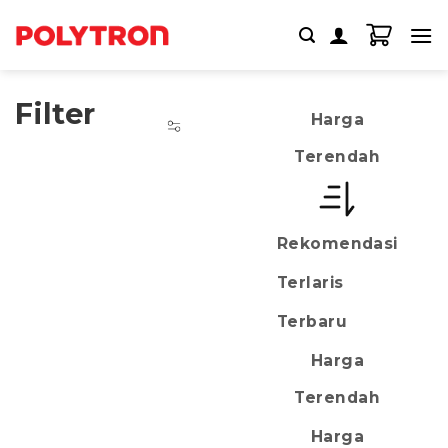
Skip
to
content
Filter
Harga
Terendah
Rekomendasi
Terlaris
Terbaru
Harga
Terendah
Harga