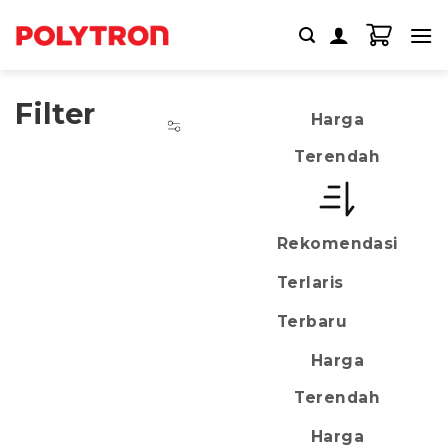
Skip
to
content
Filter
Harga
Terendah
Rekomendasi
Terlaris
Terbaru
Harga
Terendah
Harga