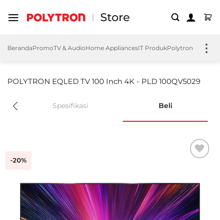
Skip
to
content
Beranda
Promo
TV & Audio
Home Appliances
IT Produk
Polytron EV
Polyt
POLYTRON EQLED TV 100 Inch 4K - PLD 100QV5029
Spesifikasi
Beli
-20%