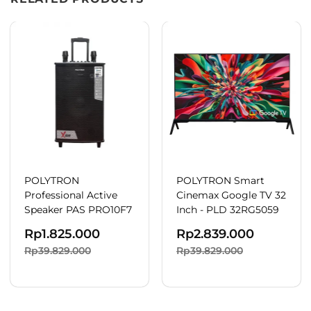
POLYTRON
POLYTRON Smart
Professional Active
Cinemax Google TV 32
Speaker PAS PRO10F7
Inch - PLD 32RG5059
Rp
1.825.000
Rp
2.839.000
Rp39.829.000
Rp39.829.000