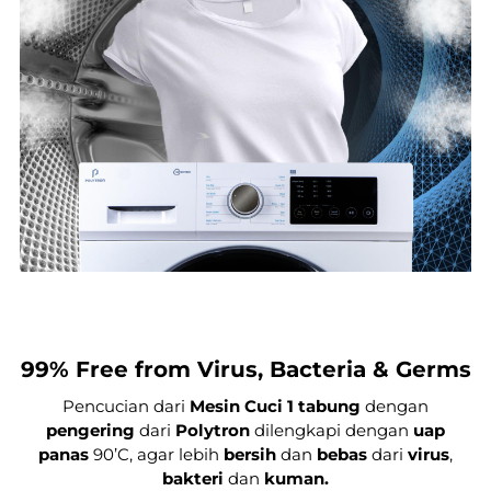
99% Free from Virus, Bacteria & Germs
Pencucian dari
Mesin Cuci 1 tabung
dengan
pengering
dari
Polytron
dilengkapi dengan
uap
panas
90’C, agar lebih
bersih
dan
bebas
dari
virus
,
bakteri
dan
kuman.