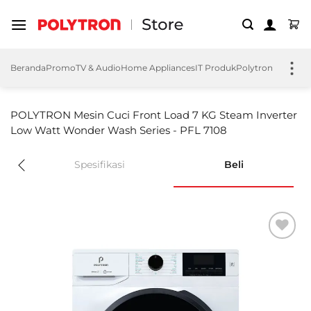
Skip
to
content
Beranda
Promo
TV & Audio
Home Appliances
IT Produk
Polytron EV
Polyt
POLYTRON Mesin Cuci Front Load 7 KG Steam Inverter
Low Watt Wonder Wash Series - PFL 7108
Spesifikasi
Beli