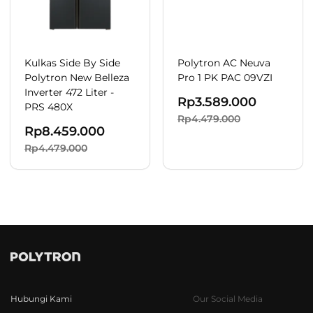
Kulkas Side By Side
Polytron AC Neuva
Polytron New Belleza
Pro 1 PK PAC 09VZI
Inverter 472 Liter -
Rp
3.589.000
PRS 480X
Rp4.479.000
Rp
8.459.000
Rp4.479.000
Hubungi Kami
Our Social Media