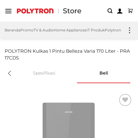
Skip
to
content
Beranda
Promo
TV & Audio
Home Appliances
IT Produk
Polytron EV
Polyt
POLYTRON Kulkas 1 Pintu Belleza Varia 170 Liter - PRA
17CDS
Spesifikasi
Beli