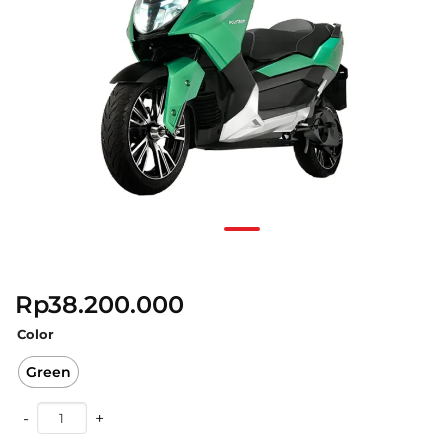
Rp
38.200.000
Color
Green
POLYTRON Fox 500 Sepeda Motor Listrik – OTR Jadetabek 