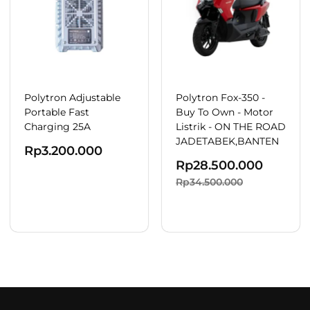
Polytron Adjustable
Polytron Fox-350 -
Portable Fast
Buy To Own - Motor
Charging 25A
Listrik - ON THE ROAD
JADETABEK,BANTEN
Rp
3.200.000
Rp
28.500.000
Rp
34.500.000