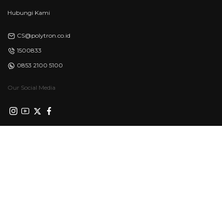
Hubungi Kami
CS@polytron.co.id
1500833
0853 2100 5100
Our Social Media
Privacy Policy
Syarat & Ketentuan
©Polytron 2026. All Rights Reserved.