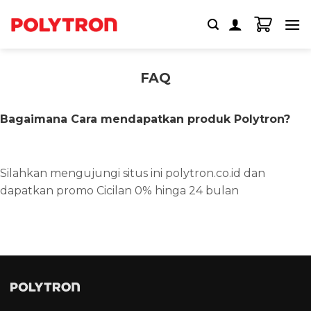
Skip
to
content
FAQ
Bagaimana Cara mendapatkan produk Polytron?
Silahkan mengujungi situs ini polytron.co.id dan
dapatkan promo Cicilan 0% hinga 24 bulan