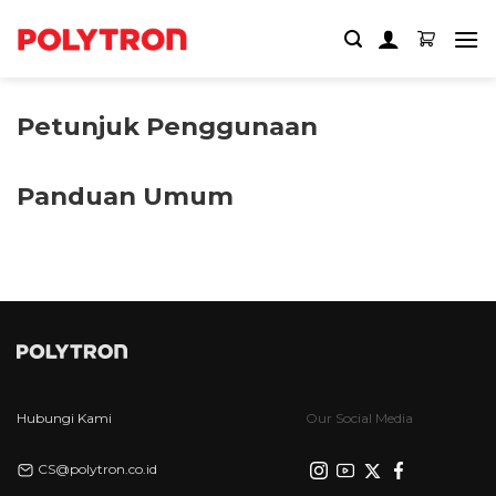
Skip
to
content
Petunjuk Penggunaan
Panduan Umum
Hubungi Kami
Our Social Media
CS@polytron.co.id