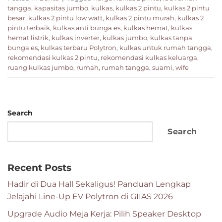
tangga
,
kapasitas jumbo
,
kulkas
,
kulkas 2 pintu
,
kulkas 2 pintu
besar
,
kulkas 2 pintu low watt
,
kulkas 2 pintu murah
,
kulkas 2
pintu terbaik
,
kulkas anti bunga es
,
kulkas hemat
,
kulkas
hemat listrik
,
kulkas inverter
,
kulkas jumbo
,
kulkas tanpa
bunga es
,
kulkas terbaru Polytron
,
kulkas untuk rumah tangga
,
rekomendasi kulkas 2 pintu
,
rekomendasi kulkas keluarga
,
ruang kulkas jumbo
,
rumah
,
rumah tangga
,
suami
,
wife
Search
Search
Recent Posts
Hadir di Dua Hall Sekaligus! Panduan Lengkap
Jelajahi Line-Up EV Polytron di GIIAS 2026
Upgrade Audio Meja Kerja: Pilih Speaker Desktop