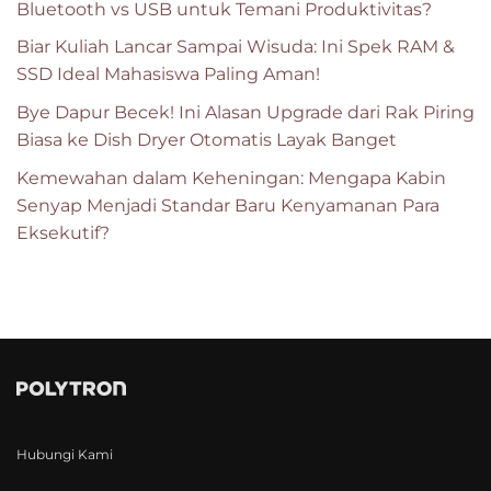
Bluetooth vs USB untuk Temani Produktivitas?
Biar Kuliah Lancar Sampai Wisuda: Ini Spek RAM &
SSD Ideal Mahasiswa Paling Aman!
Bye Dapur Becek! Ini Alasan Upgrade dari Rak Piring
Biasa ke Dish Dryer Otomatis Layak Banget
Kemewahan dalam Keheningan: Mengapa Kabin
Senyap Menjadi Standar Baru Kenyamanan Para
Eksekutif?
Hubungi Kami