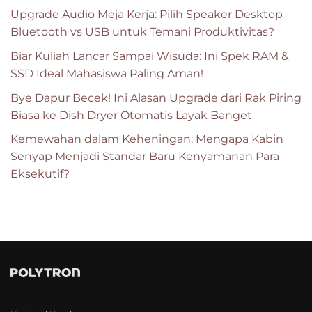
Upgrade Audio Meja Kerja: Pilih Speaker Desktop
Bluetooth vs USB untuk Temani Produktivitas?
Biar Kuliah Lancar Sampai Wisuda: Ini Spek RAM &
SSD Ideal Mahasiswa Paling Aman!
Bye Dapur Becek! Ini Alasan Upgrade dari Rak Piring
Biasa ke Dish Dryer Otomatis Layak Banget
Kemewahan dalam Keheningan: Mengapa Kabin
Senyap Menjadi Standar Baru Kenyamanan Para
Eksekutif?