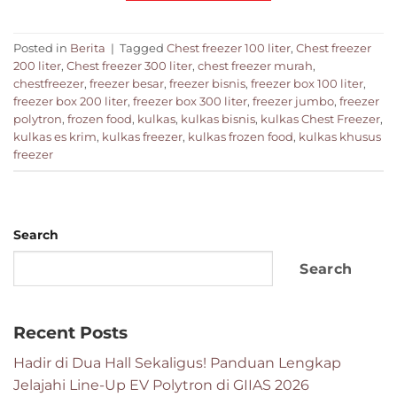
Posted in
Berita
|
Tagged
Chest freezer 100 liter
,
Chest freezer
200 liter
,
Chest freezer 300 liter
,
chest freezer murah
,
chestfreezer
,
freezer besar
,
freezer bisnis
,
freezer box 100 liter
,
freezer box 200 liter
,
freezer box 300 liter
,
freezer jumbo
,
freezer
polytron
,
frozen food
,
kulkas
,
kulkas bisnis
,
kulkas Chest Freezer
,
kulkas es krim
,
kulkas freezer
,
kulkas frozen food
,
kulkas khusus
freezer
Search
Search
Recent Posts
Hadir di Dua Hall Sekaligus! Panduan Lengkap
Jelajahi Line-Up EV Polytron di GIIAS 2026