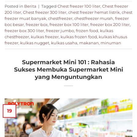
Posted in
Berita
|
Tagged
Chest freezer 100 liter
,
Chest freezer
200 liter
,
Chest freezer 300 liter
,
chest freezer hemat listrik
,
chest
freezer muat banyak
,
chestfreezer
,
chestfreezer murah
,
freezer
boc besar
,
freezer box
,
freezer box 100 liter
,
freezer box 200 liter
,
freezer box 300 liter
,
freezer jumbo
,
frozen food
,
kulkas
chestfreezer
,
kulkas freezer
,
kulkas frozen food
,
kulkas khusus
freezer
,
kulkas nugget
,
kulkas usaha
,
makanan
,
minuman
Supermarket Mini 101 : Rahasia
Sukses Membuka Supermarket Mini
yang Menguntungkan
19