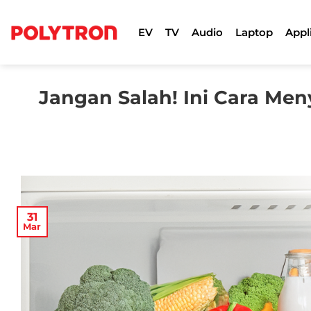
Skip
to
EV
TV
Audio
Laptop
Appl
content
Jangan Salah! Ini Cara Me
31
Mar