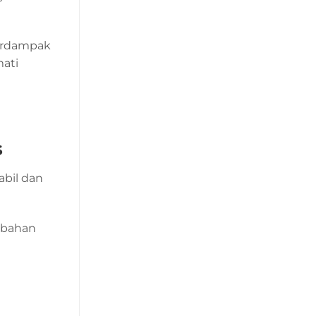
berdampak
mati
s
abil dan
s bahan