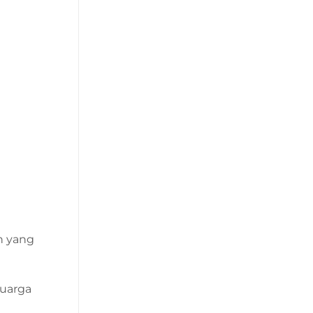
n yang
luarga