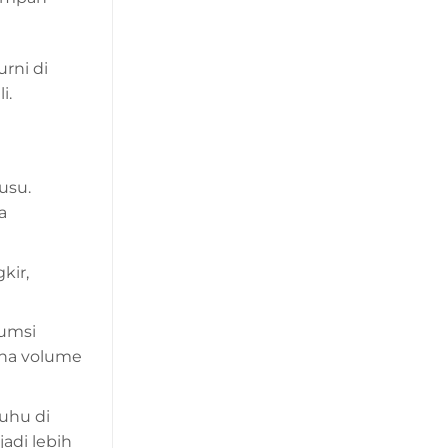
rni di
i.
usu.
a
kir,
sumsi
ena volume
uhu di
jadi lebih