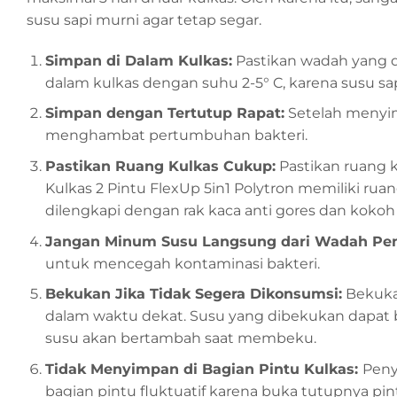
susu sapi murni agar tetap segar.
Simpan di Dalam Kulkas:
Pastikan wadah yang di
dalam kulkas dengan suhu 2-5° C, karena susu sa
Simpan dengan Tertutup Rapat:
Setelah menyim
menghambat pertumbuhan bakteri.
Pastikan Ruang Kulkas Cukup:
Pastikan ruang k
Kulkas 2 Pintu FlexUp 5in1 Polytron memiliki ruan
dilengkapi dengan rak kaca anti gores dan koko
Jangan Minum Susu Langsung dari Wadah Pe
untuk mencegah kontaminasi bakteri.
Bekukan Jika Tidak Segera Dikonsumsi:
Bekukan
dalam waktu dekat. Susu yang dibekukan dapat b
susu akan bertambah saat membeku.
Tidak Menyimpan di Bagian Pintu Kulkas:
Peny
bagian pintu fluktuatif karena buka tutupnya pint