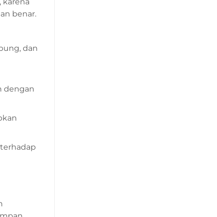
, karena
gan benar.
mbung, dan
n dengan
bkan
f terhadap
n
yimpan