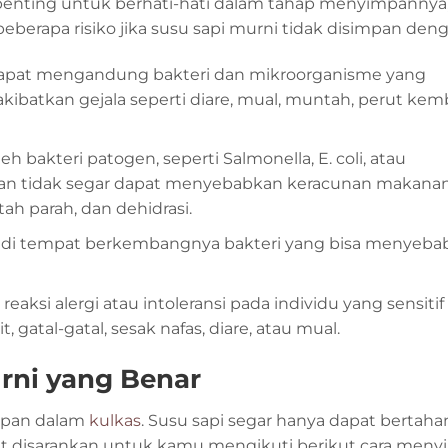
 penting untuk berhati-hati dalam tahap menyimpannya
eberapa risiko jika susu sapi murni tidak disimpan den
dapat mengandung bakteri dan mikroorganisme yang
ibatkan gejala seperti diare, mual, muntah, perut ke
h bakteri patogen, seperti Salmonella, E. coli, atau
an tidak segar dapat menyebabkan keracunan makana
ah parah, dan dehidrasi.
jadi tempat berkembangnya bakteri yang bisa menyeba
aksi alergi atau intoleransi pada individu yang sensiti
 gatal-gatal, sesak nafas, diare, atau mual.
rni yang Benar
impan dalam
kulkas
. Susu sapi segar hanya dapat bertaha
angat disarankan untuk kamu mengikuti berikut cara men