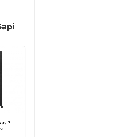
Sapi
as 2
0Y