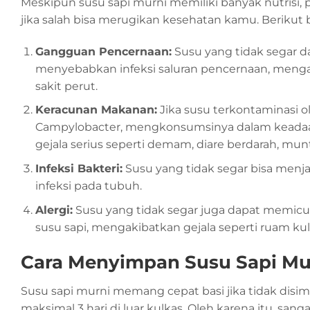
Meskipun susu sapi murni memiliki banyak nutrisi,
jika salah bisa merugikan kesehatan kamu. Berikut b
Gangguan Pencernaan:
Susu yang tidak segar 
menyebabkan infeksi saluran pencernaan, mengak
sakit perut.
Keracunan Makanan:
Jika susu terkontaminasi ole
Campylobacter, mengkonsumsinya dalam keada
gejala serius seperti demam, diare berdarah, munt
Infeksi Bakteri:
Susu yang tidak segar bisa men
infeksi pada tubuh.
Alergi:
Susu yang tidak segar juga dapat memicu re
susu sapi, mengakibatkan gejala seperti ruam kulit,
Cara Menyimpan Susu Sapi Mu
Susu sapi murni memang cepat basi jika tidak dis
maksimal 3 hari di luar kulkas. Oleh karena itu, s