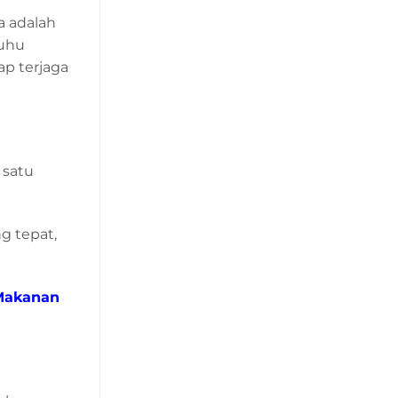
a adalah
suhu
ap terjaga
 satu
g tepat,
Makanan