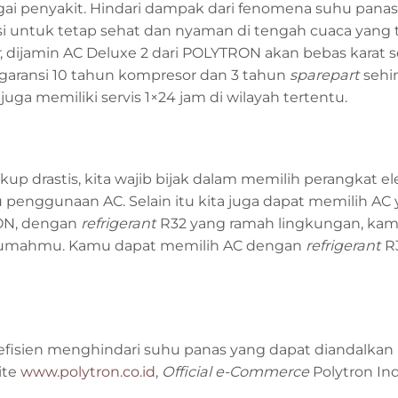
gai penyakit. Hindari dampak dari fenomena suhu panas
i untuk tetap sehat dan nyaman di tengah cuaca yang 
, dijamin AC Deluxe 2 dari POLYTRON akan bebas karat 
aransi 10 tahun kompresor dan 3 tahun
sparepart
sehi
uga memiliki servis 1×24 jam di wilayah tertentu.
drastis, kita wajib bijak dalam memilih perangkat el
penggunaan AC. Selain itu kita juga dapat memilih AC
RON, dengan
refrigerant
R32 yang ramah lingkungan, ka
 rumahmu. Kamu dapat memilih AC dengan
refrigerant
R
efisien menghindari suhu panas yang dapat diandalkan
ite
www.polytron.co.id
,
Official e-Commerce
Polytron In