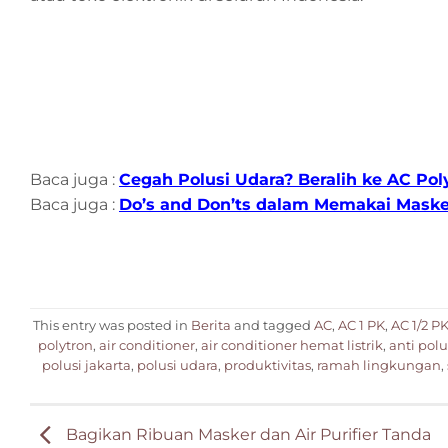
Baca juga :
Cegah Polusi Udara? Beralih ke AC Po
Baca juga :
Do’s and Don’ts dalam Memakai Masker:
This entry was posted in
Berita
and tagged
AC
,
AC 1 PK
,
AC 1/2 P
polytron
,
air conditioner
,
air conditioner hemat listrik
,
anti polu
polusi jakarta
,
polusi udara
,
produktivitas
,
ramah lingkungan
,
Bagikan Ribuan Masker dan Air Purifier Tanda