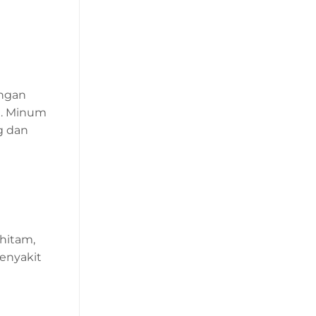
angan
i. Minum
g dan
hitam,
enyakit