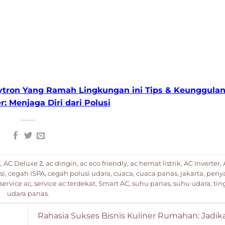
lytron Yang Ramah Lingkungan ini Tips & Keunggula
 Menjaga Diri dari Polusi
K
,
AC Deluxe 2
,
ac dingin
,
ac eco friendly
,
ac hemat listrik
,
AC Inverter
,
si
,
cegah ISPA
,
cegah polusi udara
,
cuaca
,
cuaca panas
,
jakarta
,
penya
service ac
,
service ac terdekat
,
Smart AC
,
suhu panas
,
suhu udara
,
tin
udara panas
.
Rahasia Sukses Bisnis Kuliner Rumahan: Jadika