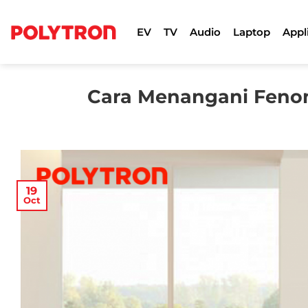
Skip
to
EV
TV
Audio
Laptop
Appl
content
Cara Menangani Fenom
19
Oct