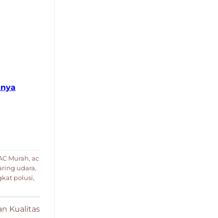
nnya
AC Murah
,
ac
ring udara
,
gkat polusi
,
n Kualitas