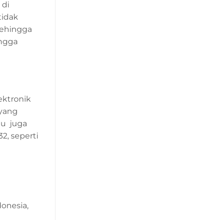
 di
tidak
sehingga
ngga
ektronik
 yang
mu juga
32, seperti
donesia,