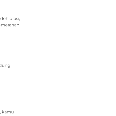
dehidrasi,
kemerahan,
ndung
l, kamu