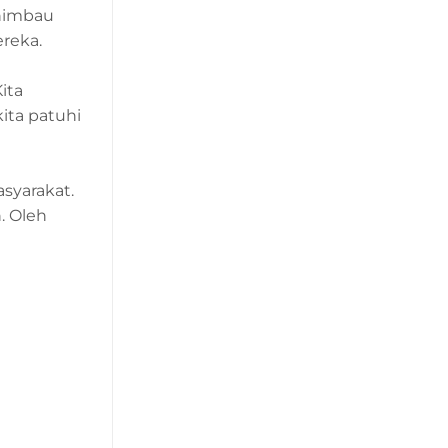
ghimbau
reka.
ita
ita patuhi
syarakat.
. Oleh