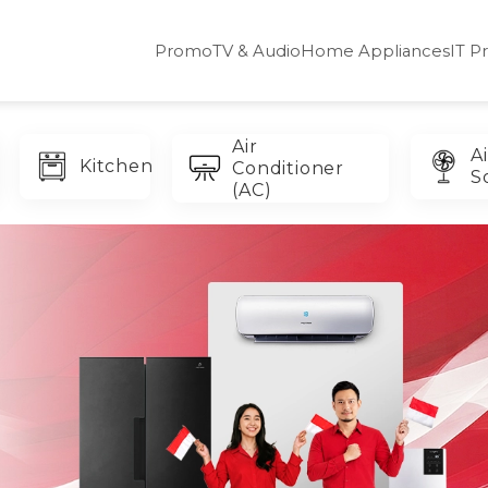
Promo
TV & Audio
Home Appliances
IT P
Air
Ai
Kitchen
Conditioner
S
(AC)