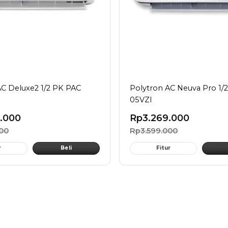
AC Deluxe2 1/2 PK PAC
Polytron AC Neuva Pro 1/
05VZI
.000
Rp
3.269.000
000
Rp
3.599.000
r
Beli
Fitur