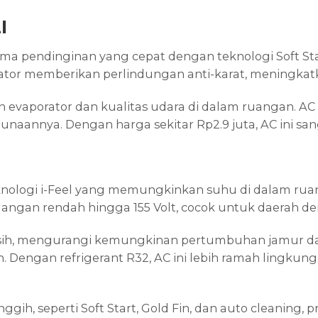
I
ma pendinginan yang cepat dengan teknologi Soft St
orator memberikan perlindungan anti-karat, meningka
han evaporator dan kualitas udara di dalam ruangan. 
naannya. Dengan harga sekitar Rp2.9 juta, AC ini san
knologi i-Feel yang memungkinkan suhu di dalam rua
gangan rendah hingga 155 Volt, cocok untuk daerah d
rsih, mengurangi kemungkinan pertumbuhan jamur dan 
ngan refrigerant R32, AC ini lebih ramah lingkungan
anggih, seperti Soft Start, Gold Fin, dan auto cleanin