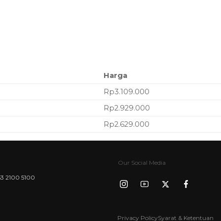
Harga
Rp3.109.000
Rp2.929.000
Rp2.629.000
Our Social Media
3 2100 5100
Privacy Policy
Syarat & Ketentuan