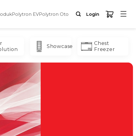
☰
roduk
Polytron EV
Polytron Oto
Login
r
Chest
Showcase
olution
Freezer