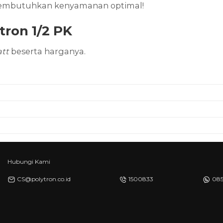
 membutuhkan kenyamanan optimal!
ron 1/2 PK
att
beserta harganya.
I
Hubungi Kami
CS@polytron.co.id
1500833
085