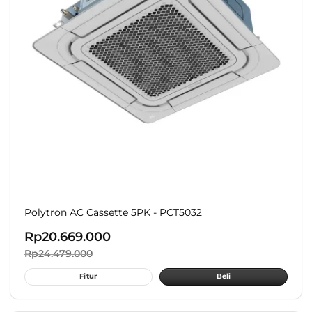
Polytron AC Cassette 5PK - PCT5032
Rp
20.669.000
Rp
24.479.000
Fitur
Beli