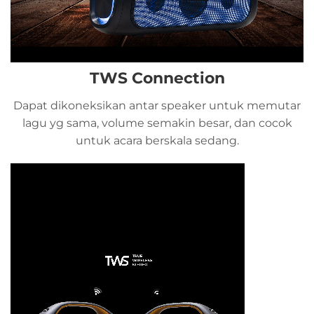
TWS Connection
Dapat dikoneksikan antar speaker untuk memutar
lagu yg sama, volume semakin besar, dan cocok
untuk acara berskala sedang.